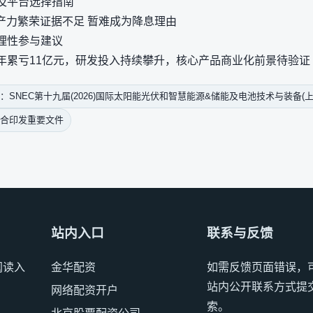
及平台选择指南
产力繁荣证据不足 暂难成为降息理由
理性参与建议
年累亏11亿元，研发投入持续攀升，核心产品商业化前景待验证
SNEC第十九届(2026)国际太阳能光伏和智慧能源&储能及电池技术与装备(
联合印发重要文件
站内入口
联系与反馈
阅读入
金华配资
如需反馈页面错误，
站内公开联系方式提
网络配资开户
索。