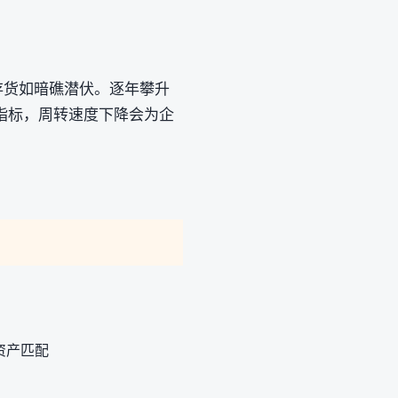
存货如暗礁潜伏。逐年攀升
指标，周转速度下降会为企
。
资产匹配